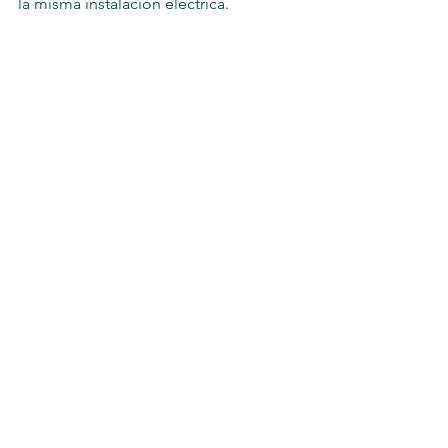
la misma instalación eléctrica.
Ver todo
Entradas recientes